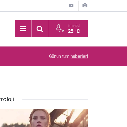
İstanbul
25 °C
Kızılcığın 3 Tanesinin Şifası: Kalbi Koruyor, Kasl
21:54
Günün tüm
haberleri
Çelik Gibi Yapıyor
roloji