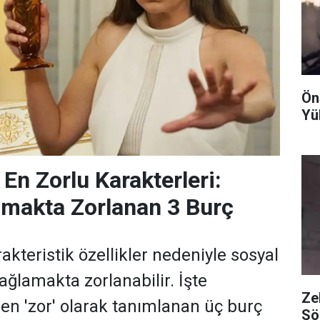
Ön
Yü
 En Zorlu Karakterleri:
makta Zorlanan 3 Burç
rakteristik özellikler nedeniyle sosyal
ğlamakta zorlanabilir. İşte
Ze
 en 'zor' olarak tanımlanan üç burç
Sö