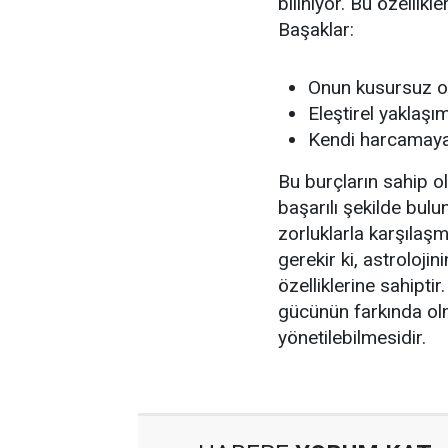
biliniyor. Bu özellikl
Başaklar:
Onun kusursuz ol
Eleştirel yaklaşı
Kendi harcamaya
Bu burçların sahip ol
başarılı şekilde bul
zorluklarla karşılaş
gerekir ki, astrolojini
özelliklerine sahiptir
gücünün farkında olm
yönetilebilmesidir.