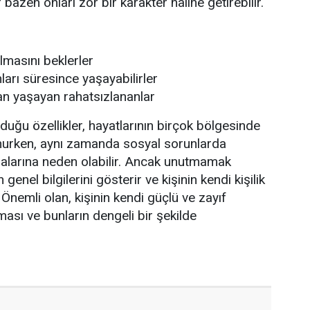
er bazen onları zor bir karakter haline getirebilir.
masını beklerler
mları süresince yaşayabilirler
n yaşayan rahatsızlananlar
duğu özellikler, hayatlarının birçok bölgesinde
unurken, aynı zamanda sosyal sorunlarda
malarına neden olabilir. Ancak unutmamak
n genel bilgilerini gösterir ve kişinin kendi kişilik
. Önemli olan, kişinin kendi güçlü ve zayıf
ası ve bunların dengeli bir şekilde