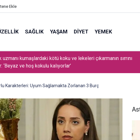
itene Ekle
ZELLIK
SAĞLIK
YAŞAM
DIYET
YEMEK
maşır makinenizde neden kısa programı kullanmamanız gerektiği
orlu Karakterleri: Uyum Sağlamakta Zorlanan 3 Burç
Ast