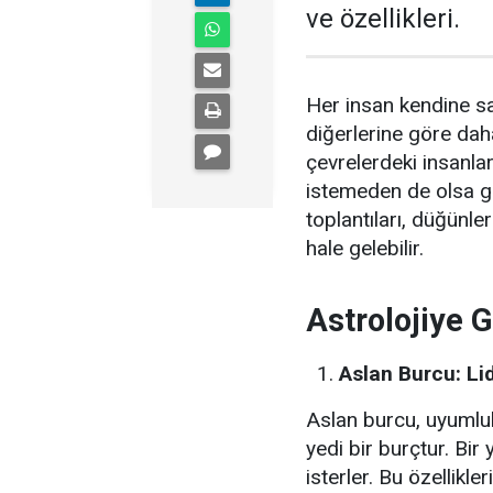
ve özellikleri.
Her insan kendine sah
diğerlerine göre daha
çevrelerdeki insanla
istemeden de olsa ger
toplantıları, düğünle
hale gelebilir.
Astrolojiye 
Aslan Burcu: Li
Aslan burcu, uyumlul
yedi bir burçtur. Bi
isterler. Bu özellikl