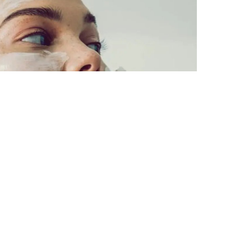
k Gibi Yumuşatan Maske
 Bombası Takviyesiyle Cilt