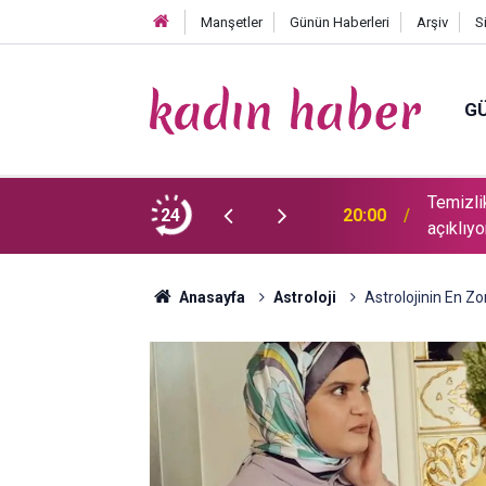
Manşetler
Günün Haberleri
Arşiv
S
GÜ
ü koku ve lekeleri çıkarmanın sırrını
24
19:58
İşte ça
lıyorlar’
Anasayfa
Astroloji
Astrolojinin En Z