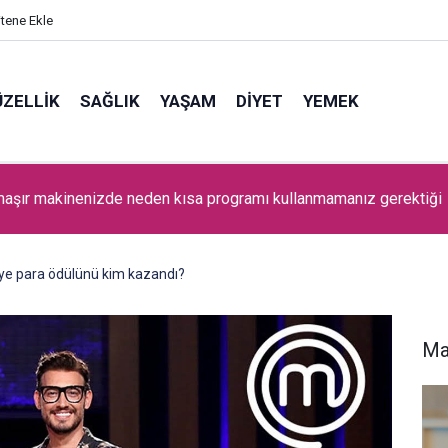
itene Ekle
ZELLIK
SAĞLIK
YAŞAM
DIYET
YEMEK
maşır makinenizde neden kısa programı kullanmamanız gerektiği
ye para ödülünü kim kazandı?
Ma