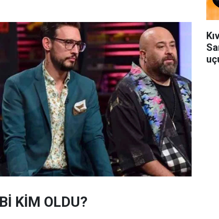
Kı
Sa
uçu
Bİ KİM OLDU?