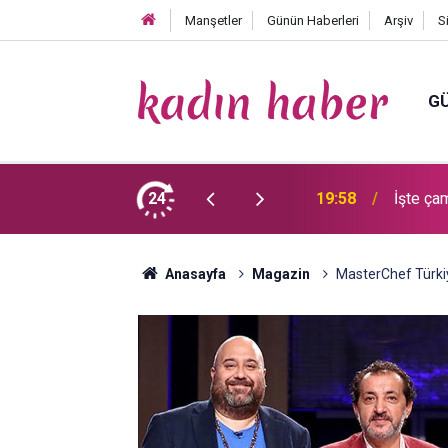
Manşetler
Günün Haberleri
Arşiv
S
GÜ
ü koku ve lekeleri çıkarmanın sırrını
24
19:58
İşte ça
lıyorlar’
Anasayfa
Magazin
MasterChef Türki