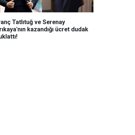
vanç Tatlıtuğ ve Serenay
rıkaya'nın kazandığı ücret dudak
klattı!