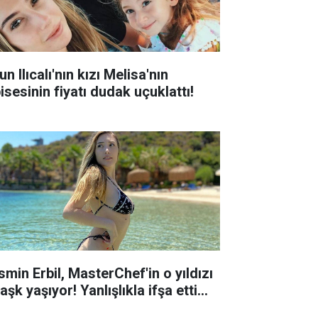
n Ilıcalı'nın kızı Melisa'nın
isesinin fiyatı dudak uçuklattı!
smin Erbil, MasterChef'in o yıldızı
 aşk yaşıyor! Yanlışlıkla ifşa etti...