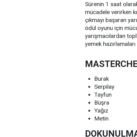
Sürenin 1 saat olara
mücadele verirken kırm
çıkmayı başaran yarı
ödül oyunu için müca
yarışmacılardan topl
yemek hazırlamaları 
MASTERCHE
Burak
Serpilay
Tayfun
Büşra
Yağız
Metin
DOKUNULMAZ