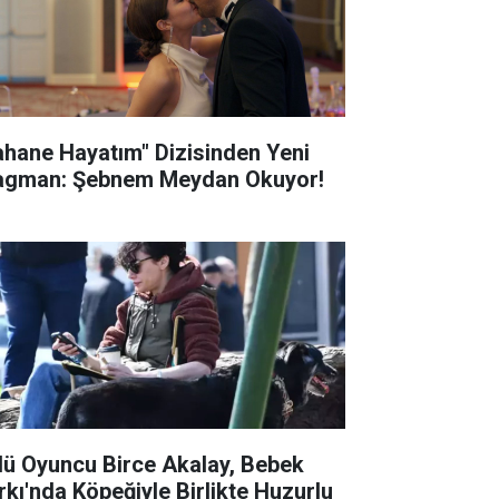
ahane Hayatım" Dizisinden Yeni
agman: Şebnem Meydan Okuyor!
lü Oyuncu Birce Akalay, Bebek
rkı'nda Köpeğiyle Birlikte Huzurlu