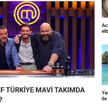
Acu
elb
 TÜRKİYE MAVİ TAKIMDA
Ya
?
ile