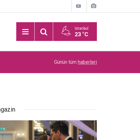
İstanbul
23 °C
Kızılcığın 3 Tanesinin Şifası: Kalbi Koruyor, Kasl
21:54
Günün tüm
haberleri
Çelik Gibi Yapıyor
gazin