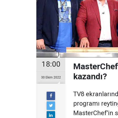
18:00
MasterChef
kazandı?
30 Ekim 2022
TV8 ekranların
programı reytin
MasterChef'in s