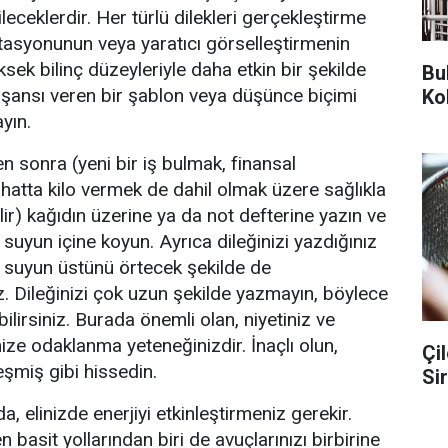
eceklerdir. Her türlü dilekleri gerçekleştirme
itasyonunun veya yaratıcı görselleştirmenin
sek bilinç düzeyleriyle daha etkin bir şekilde
Bu
 şansı veren bir şablon veya düşünce biçimi
Ko
yın.
ten sonra (yeni bir iş bulmak, finansal
hatta kilo vermek de dahil olmak üzere sağlıkla
abilir) kağıdın üzerine ya da not defterine yazın ve
 suyun içine koyun. Ayrıca dileğinizi yazdığınız
k suyun üstünü örtecek şekilde de
niz. Dileğinizi çok uzun şekilde yazmayın, böylece
bilirsiniz. Burada önemli olan, niyetiniz ve
nize odaklanma yeteneğinizdir. İnaçlı olun,
Çi
eşmiş gibi hissedin.
Si
a, elinizde enerjiyi etkinleştirmeniz gerekir.
basit yollarından biri de avuçlarınızı birbirine