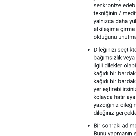
senkronize edebil
tekniğinin / med
yalnızca daha yük
etkileşime girme
olduğunu unutma
Dileğinizi seçtik
bağımsızlık veya 
ilgili dilekler ol
kağıdı bir bardak
kağıdı bir barda
yerleştirebilirsi
kolayca hatırlaya
yazdığınız dileği
dileğiniz gerçekl
Bir sonraki adımd
Bunu yapmanın en 