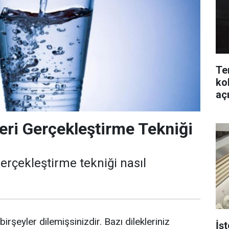
Te
ko
aç
kal
leri Gerçekleştirme Tekniği
 gerçekleştirme tekniği nasıl
irşeyler dilemişsinizdir. Bazı dilekleriniz
İş