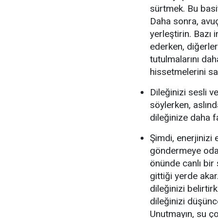
sürtmek. Bu basit
Daha sonra, avuç 
yerleştirin. Bazı
ederken, diğerler
tutulmalarını daha
hissetmelerini sa
Dileğinizi sesli 
söylerken, aslınd
dileğinize daha f
Şimdi, enerjinizi
göndermeye odakl
önünde canlı bir ş
gittiği yerde aka
dileğinizi belirti
dileğinizi düşün
Unutmayın, su çok 