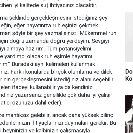
hen iyi kalitede su) ihtiyacınız olacaktır.
ama şeklinde gerçekleşmesini istediğiniz şeyi
neğin, eğer hayatınıza ruh eşinizi çekmek
zaman şöyle bir şey yazmalısınız: “Mükemmel ruh
için doğru zamanda doğru yerdeyim. Sevgiyi
yi almaya hazırım. Tüm potansiyelimi
 yardımcı olacak ruh eşimle hayatımı
ım.” Buradaki aynı kelimeleri kullanmak
Do
niz. Farklı konularda birçok olumlama ve dilek
Ko
lerinin gerçekleşmesini istediğiniz alanı seçebilir
elen ifadeyi kullanabilir ya da kendiniz
ndiniz yazarsanız genellikle çok daha iyi çalışır
atıcı özünüzü dahil eder).
e mantıksız gelebilir, ancak daha yüksek bilinç
edenlerinizin ihtiyaçlarınızı duymaları gerekir. Bu
izi beyninizin ve kalbinizin çalışmasıyla