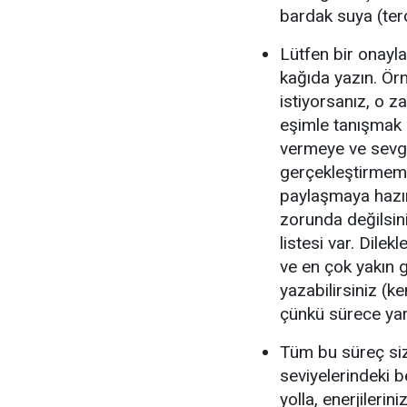
bardak suya (terci
Lütfen bir onayl
kağıda yazın. Ör
istiyorsanız, o 
eşimle tanışmak 
vermeye ve sevgi
gerçekleştirmeme
paylaşmaya hazır
zorunda değilsini
listesi var. Dilek
ve en çok yakın g
yazabilirsiniz (ke
çünkü sürece yar
Tüm bu süreç siz
seviyelerindeki b
yolla, enerjilerin