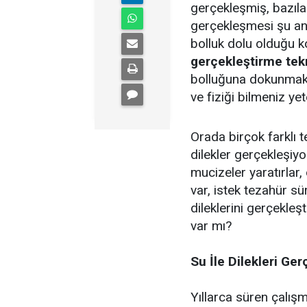
gerçekleşmiş, bazıla
gerçekleşmesi şu and
bolluk dolu olduğu k
gerçekleştirme tek
bolluğuna dokunmak i
ve fiziği bilmeniz yete
Orada birçok farklı t
dilekler gerçekleşiyor
mucizeler yaratırlar,
var, istek tezahür s
dileklerini gerçekle
var mı?
Su İle Dilekleri Ge
Yıllarca süren çalış