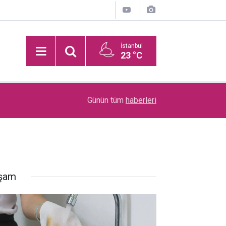
İstanbul
23 °C
Kızılcığın 3 Tanesinin Şifası: Kalbi Koruyor, Kasl
21:54
Günün tüm
haberleri
Çelik Gibi Yapıyor
şam