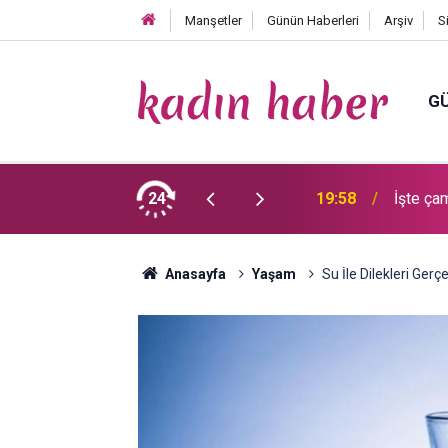
Manşetler
Günün Haberleri
Arşiv
S
GÜ
ü koku ve lekeleri çıkarmanın sırrını
24
19:58
İşte ça
lıyorlar’
Anasayfa
Yaşam
Su İle Dilekleri Gerç