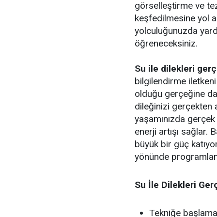
görselleştirme ve te
keşfedilmesine yol a
yolculuğunuzda yardı
öğreneceksiniz.
Su ile dilekleri ger
bilgilendirme iletken
olduğu gerçeğine day
dileğinizi gerçekten 
yaşamınızda gerçek o
enerji artışı sağlar. 
büyük bir güç katıyo
yönünde programlam
Su İle Dilekleri Ge
Tekniğe başlamak 