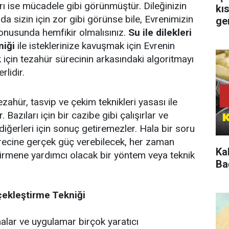
rı ise mücadele gibi görünmüştür. Dileğinizin
kı
a sizin için zor gibi görünse bile, Evrenimizin
ge
onusunda hemfikir olmalısınız.
Su ile dilekleri
niği
ile isteklerinize kavuşmak için Evrenin
çin tezahür sürecinin arkasındaki algoritmayı
rlidir.
ezahür, tasvip ve çekim teknikleri yasası ile
. Bazıları için bir cazibe gibi çalışırlar ve
 diğerleri için sonuç getiremezler. Hala bir soru
ürecine gerçek güç verebilecek, her zaman
Ka
ştirmene yardımcı olacak bir yöntem veya teknik
Ba
rçekleştirme Tekniği
malar ve uygulamar birçok yaratıcı