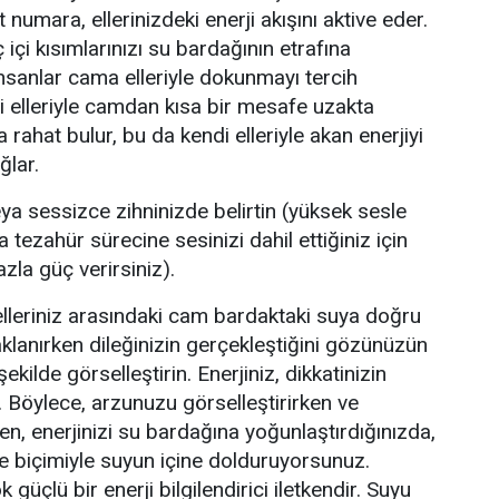
 numara, ellerinizdeki enerji akışını aktive eder.
içi kısımlarınızı su bardağının etrafına
 insanlar cama elleriyle dokunmayı tercih
i elleriyle camdan kısa bir mesafe uzakta
 rahat bulur, bu da kendi elleriyle akan enerjiyi
ğlar.
veya sessizce zihninizde belirtin (yüksek sesle
a tezahür sürecine sesinizi dahil ettiğiniz için
azla güç verirsiniz).
 elleriniz arasındaki cam bardaktaki suya doğru
anırken dileğinizin gerçekleştiğini gözünüzün
ekilde görselleştirin. Enerjiniz, dikkatinizin
r. Böylece, arzunuzu görselleştirirken ve
rken, enerjinizi su bardağına yoğunlaştırdığınızda,
ce biçimiyle suyun içine dolduruyorsunuz.
güçlü bir enerji bilgilendirici iletkendir. Suyu