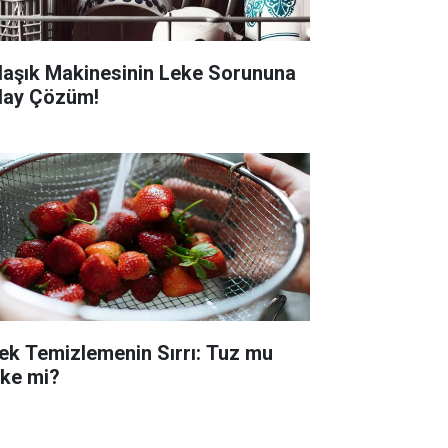
laşık Makinesinin Leke Sorununa
lay Çözüm!
lek Temizlemenin Sırrı: Tuz mu
rke mi?