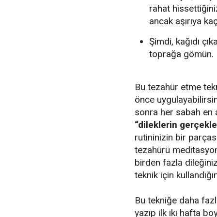
rahat hissettiğin
ancak aşırıya kaç
Şimdi, kağıdı çık
toprağa gömün.
Bu tezahür etme tek
önce uygulayabilirsin
sonra her sabah en a
“dileklerin gerçekl
rutininizin bir parça
tezahürü meditasyonu
birden fazla dileğiniz
teknik için kullandı
Bu tekniğe daha fazl
yazıp ilk iki hafta b