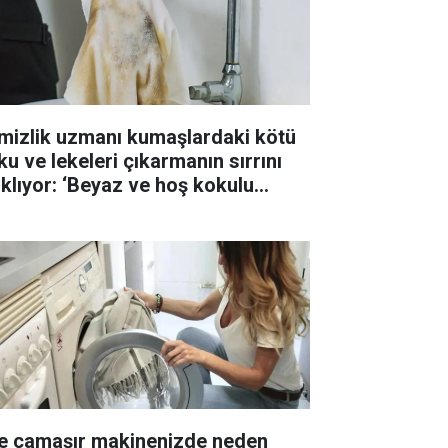
mizlik uzmanı kumaşlardaki kötü
ku ve lekeleri çıkarmanın sırrını
ıklıyor: ‘Beyaz ve hoş kokulu
ıyorlar’
te çamaşır makinenizde neden