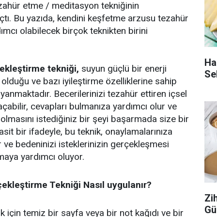
zahür etme / meditasyon tekniğinin
çtı. Bu yazıda, kendini keşfetme arzusu tezahür
mcı olabilecek birçok teknikten birini
Ha
çekleştirme tekniği,
suyun güçlü bir enerji
Se
i olduğu ve bazı iyileştirme özelliklerine sahip
anmaktadır. Becerilerinizi tezahür ettiren içsel
açabilir, cevapları bulmanıza yardımcı olur ve
lmasını istediğiniz bir şeyi başarmada size bir
Basit bir ifadeyle, bu teknik, onaylamalarınıza
r ve bedeninizi isteklerinizin gerçekleşmesi
aya yardımcı oluyor.
rçekleştirme Tekniği Nasıl uygulanır?
Zi
Gü
için temiz bir sayfa veya bir not kağıdı ve bir