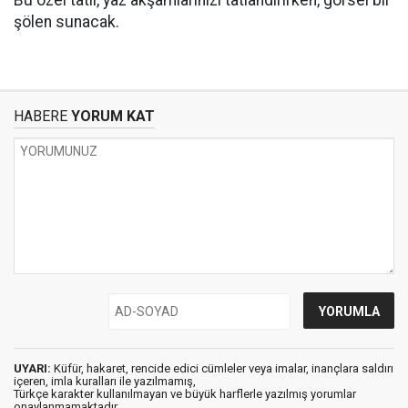
Bu özel tatlı, yaz akşamlarınızı tatlandırırken, görsel bir
şölen sunacak.
HABERE
YORUM KAT
UYARI:
Küfür, hakaret, rencide edici cümleler veya imalar, inançlara saldırı
içeren, imla kuralları ile yazılmamış,
Türkçe karakter kullanılmayan ve büyük harflerle yazılmış yorumlar
onaylanmamaktadır.