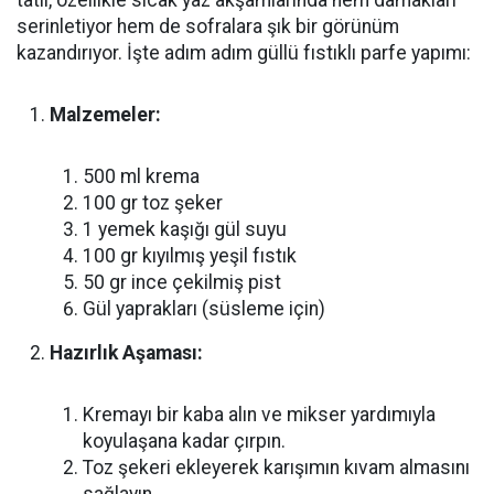
tatlı, özellikle sıcak yaz akşamlarında hem damakları
serinletiyor hem de sofralara şık bir görünüm
kazandırıyor. İşte adım adım güllü fıstıklı parfe yapımı:
Malzemeler:
500 ml krema
100 gr toz şeker
1 yemek kaşığı gül suyu
100 gr kıyılmış yeşil fıstık
50 gr ince çekilmiş pist
Gül yaprakları (süsleme için)
Hazırlık Aşaması:
Kremayı bir kaba alın ve mikser yardımıyla
koyulaşana kadar çırpın.
Toz şekeri ekleyerek karışımın kıvam almasını